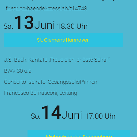
friedrich-haendel-messiah/t14743
13
Juni
Sa.
18.30 Uhr
St. Clemens Hannover
J.S. Bach: Kantate „Freue dich, erlöste Schar“,
BWV 30 u.a.
Concerto Ispirato, Gesangssolist*innen
Francesco Bernasconi, Leitung
14
Juni
So
.
17
.0
0 Uhr
Michaeliskirche Ronnenberg