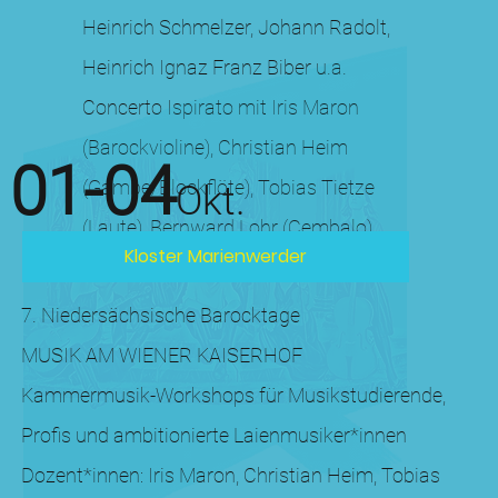
Heinrich Schmelzer, Johann Radolt,
Heinrich Ignaz Franz Biber u.a.
Concerto Ispirato mit Iris Maron
(Barockvioline), Christian Heim
01-04
(Gambe/Blockflöte), Tobias Tietze
Okt.
(Laute), Bernward Lohr (Cembalo)
Kloster Marienwerder
7. Niedersächsische Barocktage
MUSIK AM WIENER KAISERHOF
Kammermusik-Workshops für Musikstudierende,
Profis und ambitionierte Laienmusiker*innen
Dozent*innen: Iris Maron, Christian Heim, Tobias