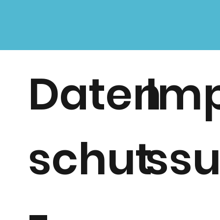
Daten
Im
schut
ss