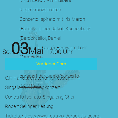
MYSTERIUM - HIF Bibers
Rosenkranzsonaten
Concerto Ispirato mit Iris Maron
(Barockvioline), Jakob Kuchenbuch
(Barockcello), Daniel
03
Seminara (Laute), Bernward Lohr
Mai
So
.
17.00 Uhr
(Cembalo)
Verdener Dom
Tickets:
https://www.scena-
burgdorf.de/events/concerto-
G.F. Händel: Oratorium „Messiah“
ispirato-2/
Singalong - Mitsingkonzert
Concerto Ispirato, Singalong-Chor
Robert Selinger, Leitung
Tickets:
https://www.reservix.de/tickets-georg-