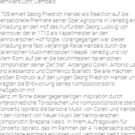
Bernward Lohr, Cembalo
1709 erhielt Georg Friedrich Händel als Reaktion auf die
sensationelle Premiere seiner Oper Agrippina in Venedig ei
Einladung an den Hof des Kurfürsten Georg Ludwig von
Hannover, der er 1710 als Kapellmeister an den
hannoverschen Hof folgte. Vorangegangen war dieser
Einladung eine fast vierjährige Reise Händels durch die
italienischen Musikmetropolen Neapel, Venedig und vor
allem Rom, auf der er die berühmtesten italienischen
Komponisten seiner Zeit traf: Arcangelo Corelli, Antonio Lo
und Alessandro und Domenico Scarlatti. Sie alle machten
großen Eindruck auf den jungen Georg Friedrich Händel u
prägten die Entwicklung seines Kompositionsstils
maßgeblich mit.
Ganz im Sinne dieser gegenseitigen Inspiration durch
unterschiedliche Tonsprachen und Kompositionsstile stell
Concerto Ispirato die barocke Musik von Corelli und Hände
in den Kontext von Neuer Musik der hannoverschen
Komponistin Snezana Nesic. In ihrem Auftragswerk für
Concerto Ispirato, das im Rahmen der 4. Niedersächsisch
Barocktage erstmals erklingen wird, verbindet Nešić baro