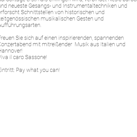
und neueste Gesangs- und Instrumentaltechniken und
erforscht Schnittstellen von historischen und
zeitgenössischen musikalischen Gesten und
Aufführungsarten.
Freuen Sie sich auf einen inspirierenden, spannenden
Konzertabend mit mitreißender Musik aus Italien und
Hannover!
Viva il caro Sassone!
Eintritt: Pay what you can!