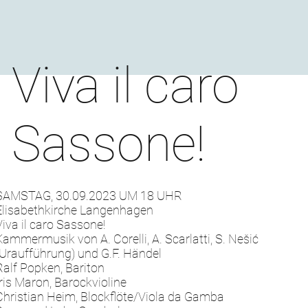
Viva il caro
Sassone!
SAMSTAG, 30.09.2023 UM 18 UHR
Elisabethkirche Langenhagen
Viva il caro Sassone!
Kammermusik von A. Corelli, A. Scarlatti, S. Nešić
(Uraufführung) und G.F. Händel
Ralf Popken, Bariton
Iris Maron, Barockvioline
Christian Heim, Blockflöte/Viola da Gamba