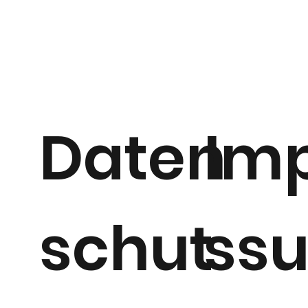
Daten
Im
schut
ss