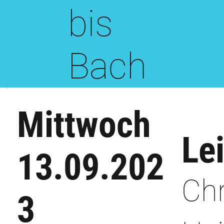
bis
Bach
Mittwoch
Le
13.09.202
Chr
3