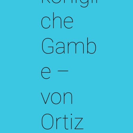
che
Gamb
e –
von
Ortiz