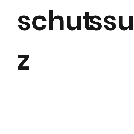
schut
ss
z