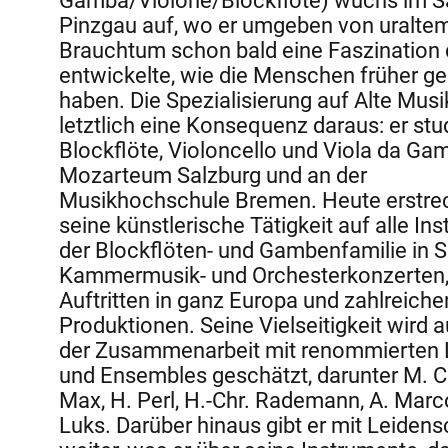
Gamba/Violone/Blockflöte) wuchs im S
Pinzgau auf, wo er umgeben von uralte
Brauchtum schon bald eine Faszination 
entwickelte, wie die Menschen früher ge
haben. Die Spezialisierung auf Alte Musik
letztlich eine Konsequenz daraus: er stu
Blockflöte, Violoncello und Viola da G
Mozarteum Salzburg und an der
Musikhochschule Bremen. Heute erstrec
seine künstlerische Tätigkeit auf alle In
der Blockflöten- und Gambenfamilie in S
Kammermusik- und Orchesterkonzerten,
Auftritten in ganz Europa und zahlreiche
Produktionen. Seine Vielseitigkeit wird a
der Zusammenarbeit mit renommierten L
und Ensembles geschätzt, darunter M. C
Max, H. Perl, H.-Chr. Rademann, A. Marco
Luks. Darüber hinaus gibt er mit Leidens